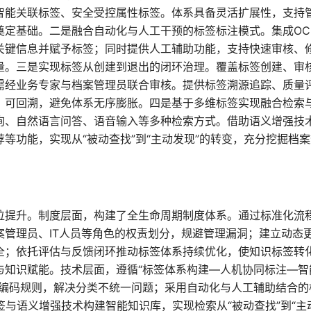
智能关联标签、安全受控属性标签。体系具备灵活扩展性，支持
奠定基础。二是融合自动化与人工干预的标签标注模式。集成OC
关键信息并赋予标签；同时提供人工辅助功能，支持快速审核、
量。三是实现标签从创建到退出的闭环治理。覆盖标签创建、审
需经业务专家与档案管理员联合审核。提供标签溯源追踪、质量
、可回溯，避免体系无序膨胀。四是基于多维标签实现融合检索
询、自然语言问答、语音输入等多种检索方式。借助语义增强技
等功能，实现从“被动查找”到“主动发现”的转变，充分挖掘档
位提升。制度层面，构建了全生命周期制度体系。通过标准化流
案管理员、IT人员等角色的权责划分，规避管理漏洞；建立动态
全；依托评估与反馈闭环推动标签体系持续优化，使知识标签转
与知识赋能。技术层面，遵循“标签体系构建—人机协同标注—智
与编码规则，解决分类不统一问题；采用自动化与人工辅助结合的
签与语义增强技术构建智能知识库，实现检索从“被动查找”到“主