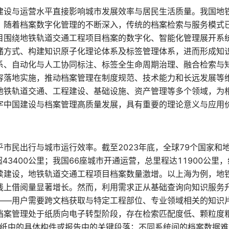
建设与运营水平直接影响城市发展效率与居民生活质量。我国地
。随着档案数字化管理的不断深入，传统的档案检索与服务模式
目围绕地铁轨道交通工程项目档案的数字化、智能化管理展开系
储方式、构建知识原子化理论体系及标签管理体系，进而形成知
系、自动化与人工协同标注、标签全生命周期治理、融合检索与
容落地实施，推动档案管理在制度规范、技术能力和长远发展等
地铁轨道交通、工程建设、基础设施、资产管理等多个领域，为
字中国建设与档案管理高质量发展，具有重要的理论意义与应用
市民出行与城市运行效率。截至2023年底，全球79个国家和
43400公里；我国66座城市开通运营，总里程达11900公里
续建设，地铁轨道交通工程项目档案数量激增。以上海为例，地
线上借阅量显著增长。然而，利用需求正从基础查询向知识服务
——用户需要跨文档获取与特定工程部位、专业领域相关的知识
档案管理处于纸质向电子转型阶段，存在检索匹配度低、颗粒度
位图纸中的具体构件或报告中的关键段落；不同系统间的档案数据