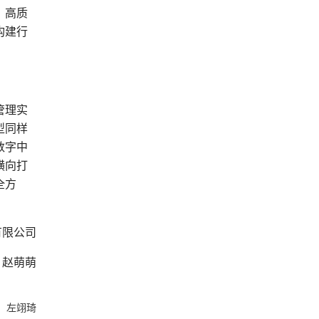
、高质
构建行
管理实
型同样
数字中
横向打
全方
有限公司
、赵萌萌
：左翊琦