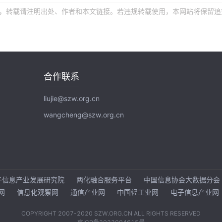
文章，转载请注明出处、作者和本文链接。若违规转载使用，本网站将保留追
合作联系
liujie@szw.org.cn
wangcheng@szw.org.cn
子信息产业发展研究院
两化融合服务平台
中国信息协会大数据分会
网
信息化观察网
通信产业网
中国轻工业网
电子信息产业网
COPYRIGHT 2007-2020
SZW.ORG.CN
ALL RIGHTS RESERVED