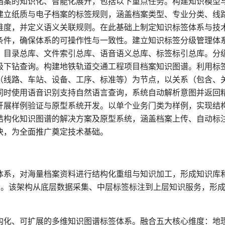
档案的知识化、智能化展开，包括以下重点任务。构建知识模型
建立纸质与电子档案的标签规则，涵盖档案类型、专业分类、线
维度，并定义语义关联规则。在此基础上制定知识标签体系与技
条件，确保体系的可操作性与一致性。建立知识标签分级管理体
：目录总库、文件索引总库、语音语义总库、标签标引总库。分
级下钻查询。构建地铁轨道交通工程项目档案知识图谱。利用标
（线路、车站、设备、工序、标准等）为节点，以关系（包含、
同时使用语音识别支持自然语言查询，系统自动解析意图并返回
开展样例验证与原型系统开发。以单个业务门类为样例，实现结
结构化知识图谱的解决方案及原型系统，涵盖档案上传、自动标
块，为全面推广奠定技术基础。
体系，对海量档案资料进行结构化重组与知识加工，形成知识库
）。该架构从底层数据采集、中层标签标注到上层知识服务，形
构化、可扩展的多维知识图谱标签体系。融合五大核心维度：地