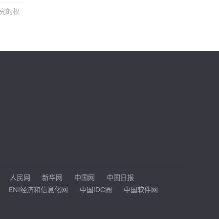
究的权
人民网
新华网
中国网
中国日报
ENI经济和信息化网
中国IDC圈
中国软件网