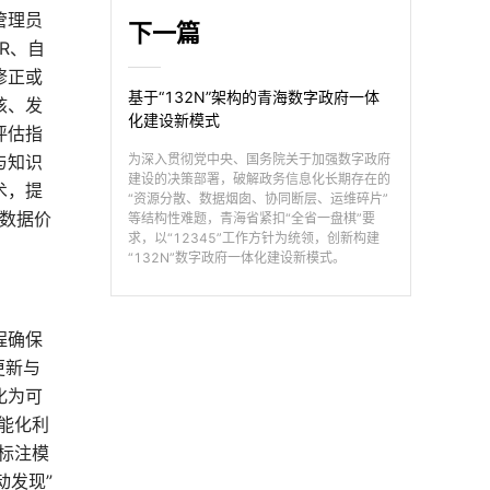
管理员
下一篇
R、自
修正或
基于“132N”架构的青海数字政府一体
核、发
化建设新模式
评估指
与知识
为深入贯彻党中央、国务院关于加强数字政府
建设的决策部署，破解政务信息化长期存在的
术，提
“资源分散、数据烟囱、协同断层、运维碎片”
案数据价
等结构性难题，青海省紧扣“全省一盘棋”要
求，以“12345”工作方针为统领，创新构建
“132N”数字政府一体化建设新模式。
程确保
更新与
化为可
能化利
标注模
动发现”