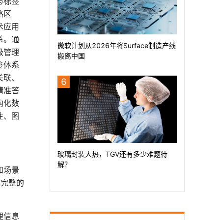
与标签
路区
术应用
系。通
微软计划从2026年将Surface制造产线
级管理
搬离中国
签体系
关联、
6
精准答
构化数
注、图
玻璃封装大热，TGV还有多少难题待
解？
和场景
成完整的
理信息