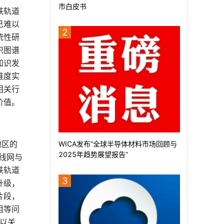
市白皮书
铁轨道
已难以
2
统性研
识图谱
知识发
维度实
相关行
价值。
地区的
WICA发布“全球半导体材料市场回顾与
2025年趋势展望报告”
，线网与
铁轨道
3
升级，
片段，
粗等问
难以关