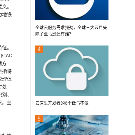
意义。
为地铁
全球云服务需求强劲，全球三大云巨头
除了亚马逊还有谁？
特征。
4
CAD
储方
是指将
管理体
言处
识别、
识。全
云原生开发者的6个做与不做
5