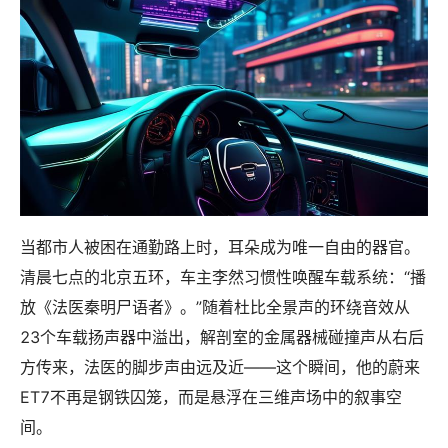
当都市人被困在通勤路上时，耳朵成为唯一自由的器官。
清晨七点的北京五环，车主李然习惯性唤醒车载系统：“播
放《法医秦明尸语者》。”随着杜比全景声的环绕音效从
23个车载扬声器中溢出，解剖室的金属器械碰撞声从右后
方传来，法医的脚步声由远及近——这个瞬间，他的蔚来
ET7不再是钢铁囚笼，而是悬浮在三维声场中的叙事空
间。