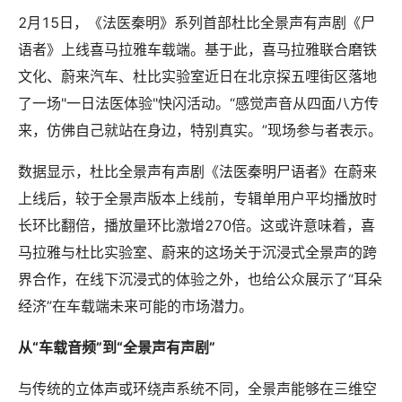
2月15日，《法医秦明》系列首部杜比全景声有声剧《尸
语者》上线喜马拉雅车载端。基于此，喜马拉雅联合磨铁
文化、蔚来汽车、杜比实验室近日在北京探五哩街区落地
了一场"一日法医体验"快闪活动。“感觉声音从四面八方传
来，仿佛自己就站在身边，特别真实。”现场参与者表示。
数据显示，杜比全景声有声剧《法医秦明尸语者》在蔚来
上线后，较于全景声版本上线前，专辑单用户平均播放时
长环比翻倍，播放量环比激增270倍。这或许意味着，喜
马拉雅与杜比实验室、蔚来的这场关于沉浸式全景声的跨
界合作，在线下沉浸式的体验之外，也给公众展示了“耳朵
经济”在车载端未来可能的市场潜力。
从“车载音频”到“全景声有声剧”
与传统的立体声或环绕声系统不同，全景声能够在三维空