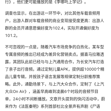
行》，他们更可能播放的是《李哪吒上学记》。
调查也显示，在出游这一环节中，对比其他车载音频用
户，出游人群对车载音频的商业变现接受度更高：出游人
群的会员开通意愿偏好度为102.4，实际开通偏好度为
101.2。
不可忽视的一点是，随着汽车市场竞争的白热化，某车型
专属音频的推出已经成为差异化营销卖点。据喜马拉雅透
露，其团队此前已经与与上汽通用合作，为长安汽车打造
了亲子出行音频。通过定制儿童APK，提供超10000个精
品儿童专辑，并按孩子语言发展等规律定制分龄推荐策
略。此外，通勤场景下，与上汽大众合作，定制了《上汽
大众On Air》，涵盖早高峰到凌晨6个时段的音频节目
单，24小时不间断播放。文章开头提到的快闪活动中，蔚
来作为《法医秦明》系列首部杜比全景声有声剧《尸语